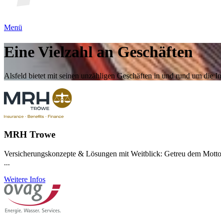
Menü
Eine Vielzahl an Geschäften
Alsfeld bietet mit seinen unzähligen Geschäften in und rund um die In
MRH Trowe
Versicherungskonzepte & Lösungen mit Weitblick: Getreu dem Motto „
...
Weitere Infos