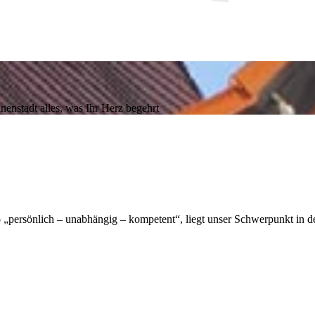
nenstadt alles, was Ihr Herz begehrt
persönlich – unabhängig – kompetent“, liegt unser Schwerpunkt in de