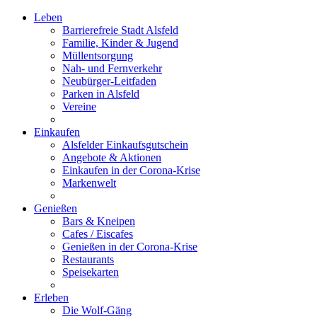
Leben
Barrierefreie Stadt Alsfeld
Familie, Kinder & Jugend
Müllentsorgung
Nah- und Fernverkehr
Neubürger-Leitfaden
Parken in Alsfeld
Vereine
Einkaufen
Alsfelder Einkaufsgutschein
Angebote & Aktionen
Einkaufen in der Corona-Krise
Markenwelt
Genießen
Bars & Kneipen
Cafes / Eiscafes
Genießen in der Corona-Krise
Restaurants
Speisekarten
Erleben
Die Wolf-Gäng