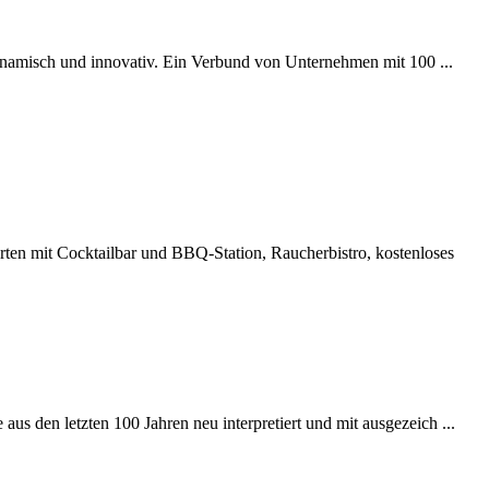
a­misch und inno­vativ. Ein Verbund von Unter­neh­men mit 100 ...
ten mit Cocktailbar und BBQ-Station, Raucherbistro, kostenloses
us den letzten 100 Jahren neu interpretiert und mit ausgezeich ...