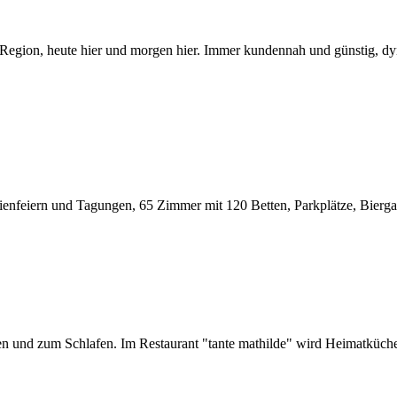
e Region, heute hier und morgen hier. Immer kunden­nah und günstig, dyn
enfeiern und Tagungen, 65 Zimmer mit 120 Betten, Parkplätze, Biergar
en und zum Schlafen. Im Restaurant "tante mathilde" wird Heimatküche a