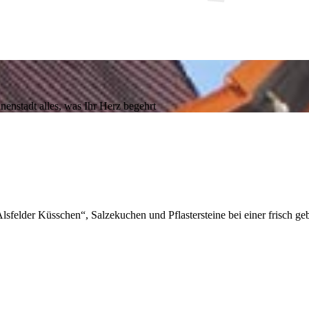
nenstadt alles, was Ihr Herz begehrt
lsfelder Küsschen“, Salzekuchen und Pflastersteine bei einer frisch geb