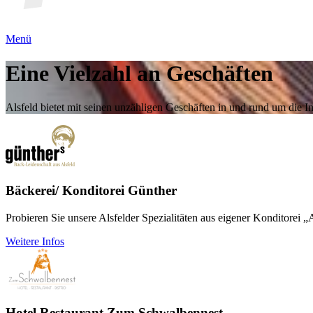
Menü
Eine Vielzahl an Geschäften
Alsfeld bietet mit seinen unzähligen Geschäften in und rund um die In
Bäckerei/ Konditorei Günther
Probieren Sie unsere Alsfelder Spezialitäten aus eigener Konditorei „A
Weitere Infos
Hotel Restaurant Zum Schwalbennest