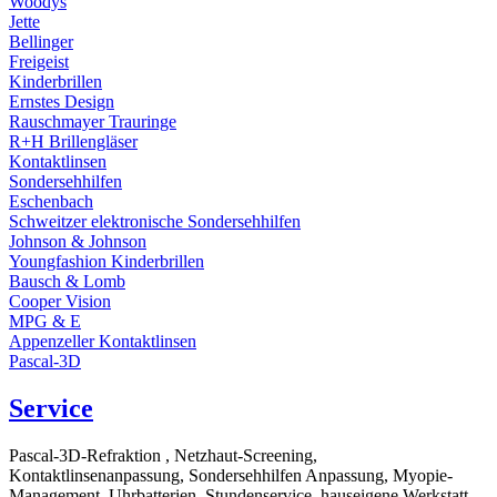
Woodys
Jette
Bellinger
Freigeist
Kinderbrillen
Ernstes Design
Rauschmayer Trauringe
R+H Brillengläser
Kontaktlinsen
Sondersehhilfen
Eschenbach
Schweitzer elektronische Sondersehhilfen
Johnson & Johnson
Youngfashion Kinderbrillen
Bausch & Lomb
Cooper Vision
MPG & E
Appenzeller Kontaktlinsen
Pascal-3D
Service
Pascal-3D-Refraktion , Netzhaut-Screening,
Kontaktlinsenanpassung, Sondersehhilfen Anpassung, Myopie-
Management, Uhrbatterien, Stundenservice, hauseigene Werkstatt,