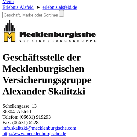
Menü
Erlebnis.Alsfeld
➤
erlebnis.alsfeld.de
Geschäftsstelle der
Mecklenburgischen
Versicherungsgruppe
Alexander Skalitzki
Schellengasse 13
36304 Alsfeld
Telefon: (06631) 919293
Fax: (06631) 6528
info.skalitzki@mecklenburgische.com
http://www.mecklenburgische.de