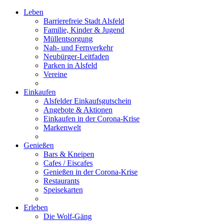
Leben
Barrierefreie Stadt Alsfeld
Familie, Kinder & Jugend
Müllentsorgung
Nah- und Fernverkehr
Neubürger-Leitfaden
Parken in Alsfeld
Vereine
Einkaufen
Alsfelder Einkaufsgutschein
Angebote & Aktionen
Einkaufen in der Corona-Krise
Markenwelt
Genießen
Bars & Kneipen
Cafes / Eiscafes
Genießen in der Corona-Krise
Restaurants
Speisekarten
Erleben
Die Wolf-Gäng